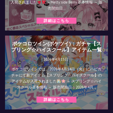
入荷されました
～Melty:side Berry 基本情報 ～ 販
売開始日…
詳細はこちら
ポケコロツイン(ポケツイ)：ガチャ【ス
プリング☆ハイスクール】アイテム一覧
2026年4月15日
ポケコロツインでは、2026年4月14日（火）にハピガ
チャにて新アイテム【スプリング☆ハイスクール】の
アイテムが入荷されました
～ スプリング☆ハイ
スクール基本情報 ～ 販売開始日：2026年4月…
詳細はこちら