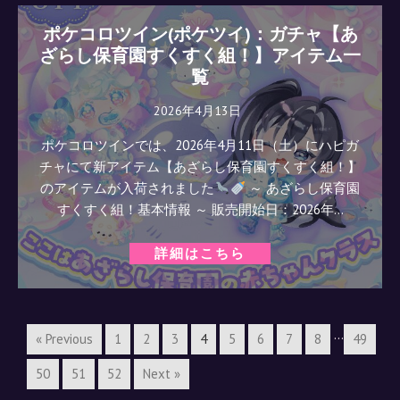
ポケコロツイン(ポケツイ)：ガチャ【あ
ざらし保育園すくすく組！】アイテム一
覧
2026年4月13日
ポケコロツインでは、2026年4月11日（土）にハピガ
チャにて新アイテム【あざらし保育園すくすく組！】
のアイテムが入荷されました
～ あざらし保育園
すくすく組！基本情報 ～ 販売開始日：2026年…
詳細はこちら
…
« Previous
1
2
3
4
5
6
7
8
49
50
51
52
Next »