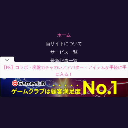
ホーム
当サイトについて
サービス一覧
最新記事一覧
【PR】コラボ・廃盤ガチャのレアアバター・アイテムが手軽に手
お問い合わせ
に入る！
メディア掲載実績
サイトマップ
© 2026 リヴリー・ポケコロゲームクラブ
※各ゲームに関わる著作権その他一切の知的財産権はゲ
ーム運営元に属しており、このサイトは各ゲーム、ゲー