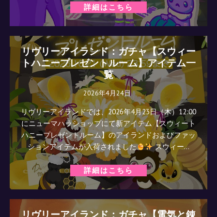
詳細はこちら
リヴリーアイランド：ガチャ【スウィー
トハニープレゼントルーム】アイテム一
覧
2026年4月24日
リヴリーアイランドでは、2026年4月23日（木）12:00
にニューマハラショップにて新アイテム【スウィート
ハニープレゼントルーム】のアイランドおよびファッ
ションアイテムが入荷されました
スウィー…
詳細はこちら
リヴリーアイランド：ガチャ【電気と錬