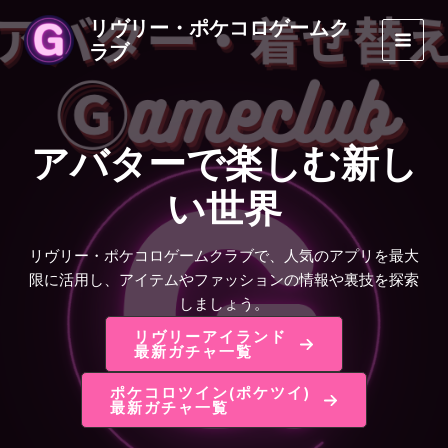
内
リヴリー・ポケコロゲームク
容
ラブ
MAI
を
ス
MEN
キ
ッ
アバターで楽しむ新し
プ
い世界
リヴリー・ポケコロゲームクラブで、人気のアプリを最大
限に活用し、アイテムやファッションの情報や裏技を探索
しましょう。
リヴリーアイランド
最新ガチャ一覧
ポケコロツイン(ポケツイ)
最新ガチャ一覧