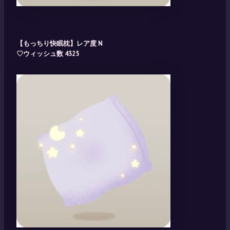
【もっちり快眠枕】レア度
N
♡ウィッシュ数 4325