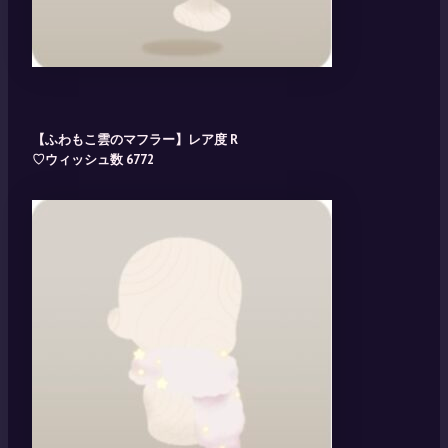
【ふわもこ雲のマフラー】レア度 R
♡ウィッシュ数 6772