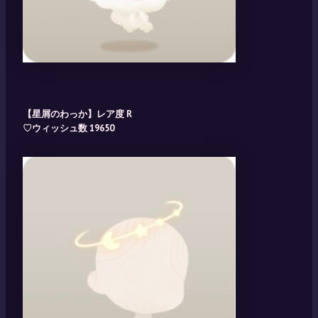
【星屑のわっか】レア度
R
♡ウィッシュ数 19650