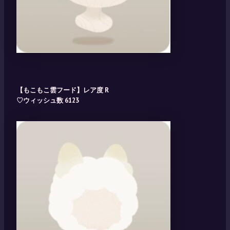
【もこもこ雲フード】レア度
R
♡ウィッシュ数 6123