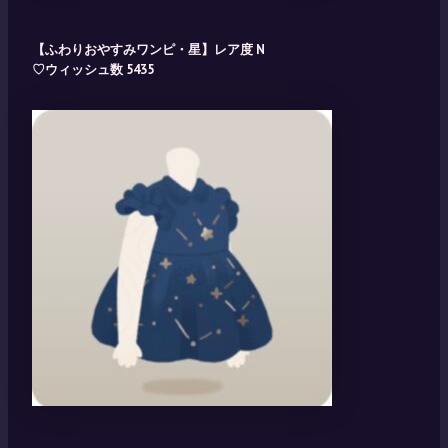
【ふわりおやすみワンピ・星】レア度 N
♡ウィッシュ数 5435