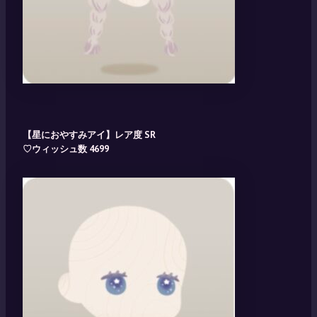
【星におやすみアイ】レア度 SR
♡ウィッシュ数 4699