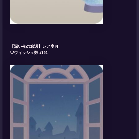
【深い夜の窓辺】レア度 N
♡ウィッシュ数 5151