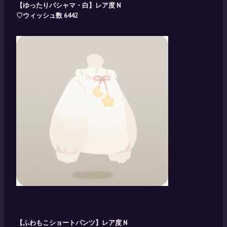
【ゆったりパシャマ・白】レア度 N
♡ウィッシュ数 6442
【ふわもこショートパンツ】レア度 N