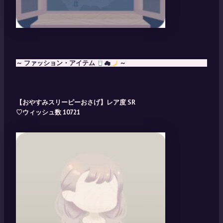
～ ファッション・アイテム
☁
～
【おやすみスリーピーおさげ】レア度 SR
♡ウィッシュ数 10721