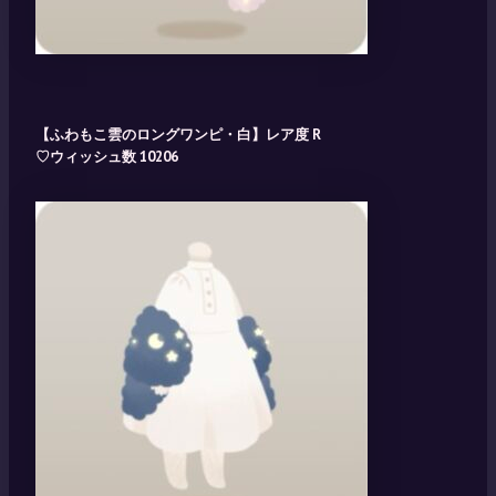
【ふわもこ雲のロングワンピ・白】レア度 R
♡ウィッシュ数 10206