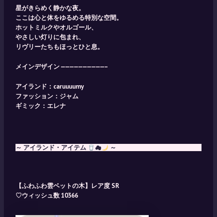
星がきらめく静かな夜。
ここは心と体をゆるめる特別な空間。
ホットミルクやオルゴール、
やさしい灯りに包まれ、
リヴリーたちもほっとひと息。
メインデザイン ——————————–
アイランド：caruuuumy
ファッション：ジャム
ギミック：エレナ
～ アイランド・アイテム
☁
～
【ふわふわ雲ベットの木】レア度 SR
♡ウィッシュ数 10366