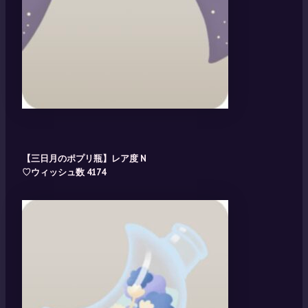
【三日月のポプリ瓶】レア度 N
♡ウィッシュ数 4174