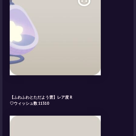
【ふわふわとただよう雲】レア度 R
♡ウィッシュ数 11310