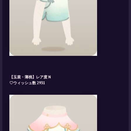
【玉裳・薄桃】レア度 N
♡ウィッシュ数 2931