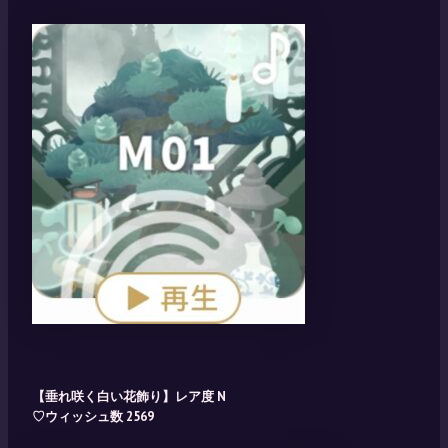
【垂れ咲く白い花飾り】レア度 N
♡ウィッシュ数 2569