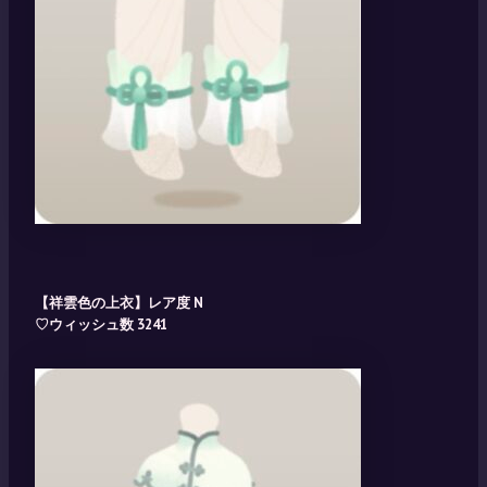
【祥雲色の上衣】レア度 N
♡ウィッシュ数 3241