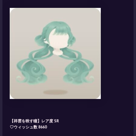
【祥雲を映す瞳】レア度 SR
♡ウィッシュ数 8660