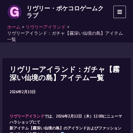
内
リヴリー・ポケコロゲームク
容
ラブ
MAI
を
ス
ホーム
リヴリーアイランド
MEN
キ
リヴリーアイランド：ガチャ【霧深い仙境の島】アイテム
ッ
一覧
プ
リヴリーアイランド：ガチャ【霧
深い仙境の島】アイテム一覧
2026年2月13日
リヴリーアイランド
では、2026年2月12日（木）12:00にニューマ
ハラショップにて
新アイテム【
霧深い仙境の島
】のアイランドおよびファッション