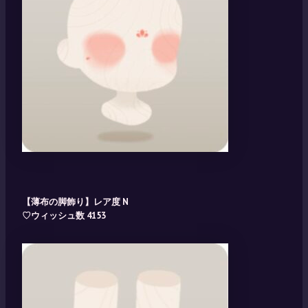
【薄布の脚飾り】レア度 N
♡ウィッシュ数 4153