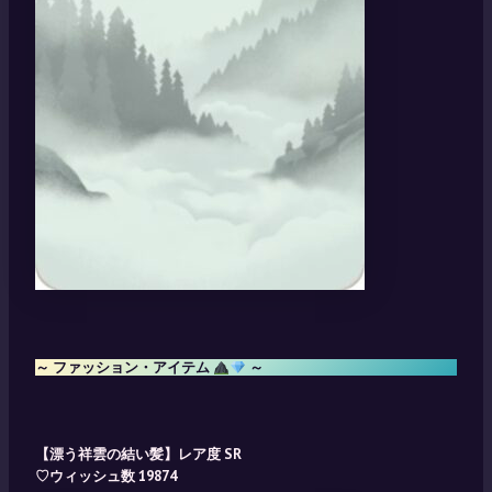
～ ファッション・アイテム
～
【漂う祥雲の結い髪】レア度 SR
♡ウィッシュ数 19874