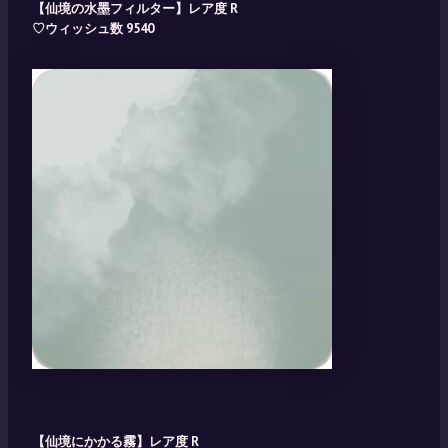
【仙境の水墨フィルター】レア度 R
♡ウィッシュ数 9540
【仙境にかかる霧】レア度 R