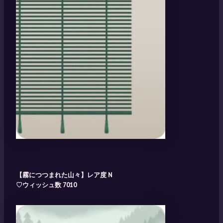
【霧につつまれた山々】レア度 N
♡ウィッシュ数 7010