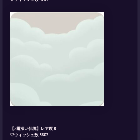
【♪霧深い仙境】レア度 R
♡ウィッシュ数 5807