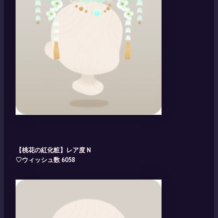
【桃花の紅化粧】レア度 N
♡ウィッシュ数 6058