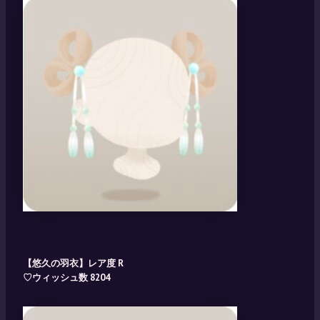
【悠久の羽衣】レア度 R
♡ウィッシュ数 8204