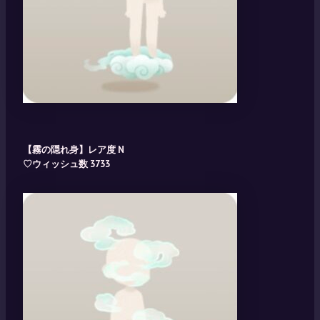
【霧の隠れ身】レア度 N
♡ウィッシュ数 3733