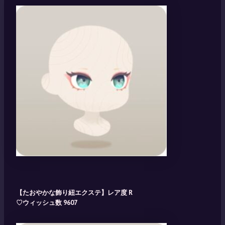
【たおやかな飾り紐エクステ】レア度 R
♡ウィッシュ数 9607