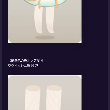
【翡翠色の沓】レア度 N
♡ウィッシュ数 3309