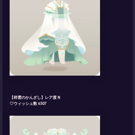
【祥雲のかんざし】レア度 N
♡ウィッシュ数 6307