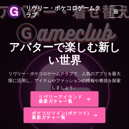
内
リヴリー・ポケコロゲームク
容
ラブ
MAI
を
ス
MEN
キ
ッ
アバターで楽しむ新し
プ
い世界
リヴリー・ポケコロゲームクラブで、人気のアプリを最大
限に活用し、アイテムやファッションの情報や裏技を探索
しましょう。
リヴリーアイランド
最新ガチャ一覧
ポケコロツイン(ポケツイ)
最新ガチャ一覧