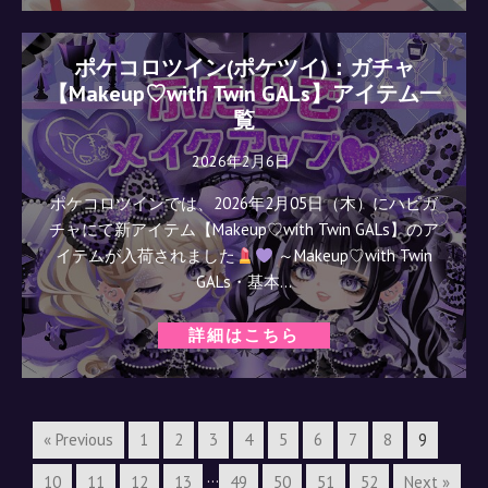
ポケコロツイン(ポケツイ)：ガチャ
【Makeup♡with Twin GALs】アイテム一
覧
2026年2月6日
ポケコロツインでは、2026年2月05日（木）にハピガ
チャにて新アイテム【Makeup♡with Twin GALs】のア
イテムが入荷されました
～Makeup♡with Twin
GALs・基本…
詳細はこちら
« Previous
1
2
3
4
5
6
7
8
9
…
10
11
12
13
49
50
51
52
Next »