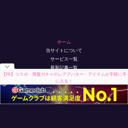
ホーム
当サイトについて
サービス一覧
最新記事一覧
【PR】コラボ・廃盤ガチャのレアアバター・アイテムが手軽に手
お問い合わせ
に入る！
メディア掲載実績
サイトマップ
© 2026 リヴリー・ポケコロゲームクラブ
※各ゲームに関わる著作権その他一切の知的財産権はゲ