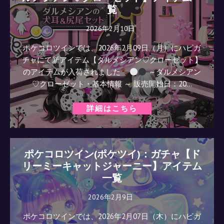
覧
2026年2月10日
ポケコロツインでは、2026年2月09日（月）にハピガ
チャにて新アイテム【ダルメシアン♡クローゼット】
のアイテムが入荷されました
～ダルメシアン
♡クローゼット・基本情報 ～ 販売開始日：20…
詳細はこちら
ポケコロツイン(ポケツイ)：ガチャ【ド
リーミーキャットジャーニー】アイテム
一覧
2026年2月9日
ポケコロツインでは、2026年2月07日（木）にハピガ