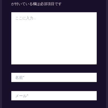
が付いている欄は必須項目です
こ
こ
に
入
力…
名
前
*
メ
ー
ル
*