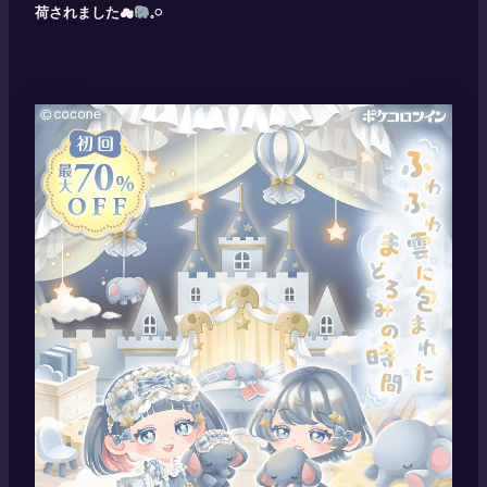
荷されました☁
𓈒𓏸